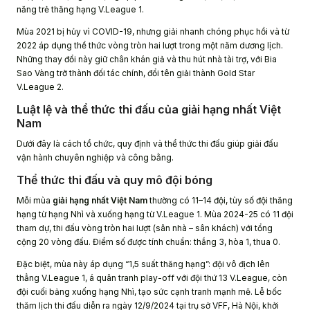
năng trẻ thăng hạng V.League 1.
Mùa 2021 bị hủy vì COVID-19, nhưng giải nhanh chóng phục hồi và từ
2022 áp dụng thể thức vòng tròn hai lượt trong một năm dương lịch.
Những thay đổi này giữ chân khán giả và thu hút nhà tài trợ, với Bia
Sao Vàng trở thành đối tác chính, đổi tên giải thành Gold Star
V.League 2.
Luật lệ và thể thức thi đấu của giải hạng nhất Việt
Nam
Dưới đây là cách tổ chức, quy định và thể thức thi đấu giúp giải đấu
vận hành chuyên nghiệp và công bằng.
Thể thức thi đấu và quy mô đội bóng
Mỗi mùa
giải hạng nhất Việt Nam
thường có 11–14 đội, tùy số đội thăng
hạng từ hạng Nhì và xuống hạng từ V.League 1. Mùa 2024-25 có 11 đội
tham dự, thi đấu vòng tròn hai lượt (sân nhà – sân khách) với tổng
cộng 20 vòng đấu. Điểm số được tính chuẩn: thắng 3, hòa 1, thua 0.
Đặc biệt, mùa này áp dụng “1,5 suất thăng hạng”: đội vô địch lên
thẳng V.League 1, á quân tranh play-off với đội thứ 13 V.League, còn
đội cuối bảng xuống hạng Nhì, tạo sức cạnh tranh mạnh mẽ. Lễ bốc
thăm lịch thi đấu diễn ra ngày 12/9/2024 tại trụ sở VFF, Hà Nội, khởi