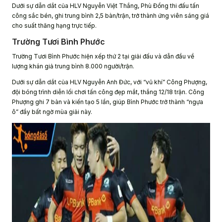
Dưới sự dẫn dắt của HLV Nguyễn Việt Thắng, Phù Đổng thi đấu tấn
công sắc bén, ghi trung bình 2,5 bàn/trận, trở thành ứng viên sáng giá
cho suất thăng hạng trực tiếp.
Trường Tươi Bình Phước
Trường Tươi Bình Phước hiện xếp thứ 2 tại giải đấu và dẫn đầu về
lượng khán giả trung bình 8.000 người/trận.
Dưới sự dẫn dắt của HLV Nguyễn Anh Đức, với “vũ khí” Công Phượng,
đội bóng trình diễn lối chơi tấn công đẹp mắt, thắng 12/18 trận. Công
Phượng ghi 7 bàn và kiến tạo 5 lần, giúp Bình Phước trở thành “ngựa
ô” đầy bất ngờ mùa giải này.