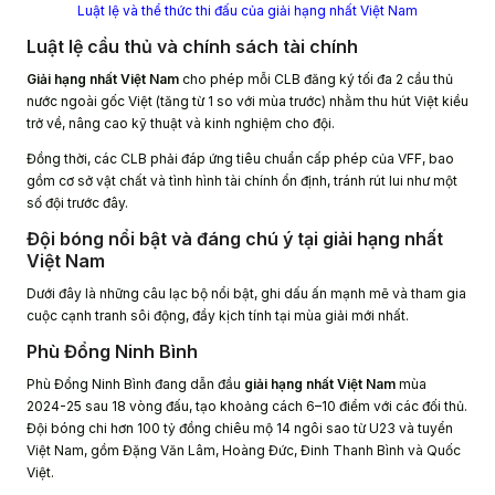
Luật lệ và thể thức thi đấu của giải hạng nhất Việt Nam
Luật lệ cầu thủ và chính sách tài chính
Giải hạng nhất Việt Nam
cho phép mỗi CLB đăng ký tối đa 2 cầu thủ
nước ngoài gốc Việt (tăng từ 1 so với mùa trước) nhằm thu hút Việt kiều
trở về, nâng cao kỹ thuật và kinh nghiệm cho đội.
Đồng thời, các CLB phải đáp ứng tiêu chuẩn cấp phép của VFF, bao
gồm cơ sở vật chất và tình hình tài chính ổn định, tránh rút lui như một
số đội trước đây.
Đội bóng nổi bật và đáng chú ý tại giải hạng nhất
Việt Nam
Dưới đây là những câu lạc bộ nổi bật, ghi dấu ấn mạnh mẽ và tham gia
cuộc cạnh tranh sôi động, đầy kịch tính tại mùa giải mới nhất.
Phù Đổng Ninh Bình
Phù Đổng Ninh Bình đang dẫn đầu
giải hạng nhất Việt Nam
mùa
2024-25 sau 18 vòng đấu, tạo khoảng cách 6–10 điểm với các đối thủ.
Đội bóng chi hơn 100 tỷ đồng chiêu mộ 14 ngôi sao từ U23 và tuyển
Việt Nam, gồm Đặng Văn Lâm, Hoàng Đức, Đinh Thanh Bình và Quốc
Việt.