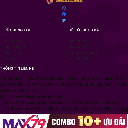
VỀ CHÚNG TÔI
DỮ LIỆU BÓNG ĐÁ
Trang chủ
Tin tức hot
Chính sách
Soi kèo 24/7
Giới thiệu
Bảng xếp hạng
Liên hệ
Lịch thi đấu
THÔNG TIN LIÊN HỆ
Thương hiệu: Bóng Đá Số Website: jupitercourier.info Hotline: 0975
483 269 Địa chỉ: 215 Nguyễn Tri Phương, Phường 9, Quận 5, TP. Hồ
Chí Minh, Việt Nam
Email:
support@jupitercourier.info
Bóng Đá Số mang đến hệ thống tỷ số trực tuyến và livescore
chính xác theo thời gian thực. Cập nhật nhanh – giao diện mượt
mà – thông tin chuẩn xác.
Copyright © 2025 Bongdaso10.com .All rights reserved.