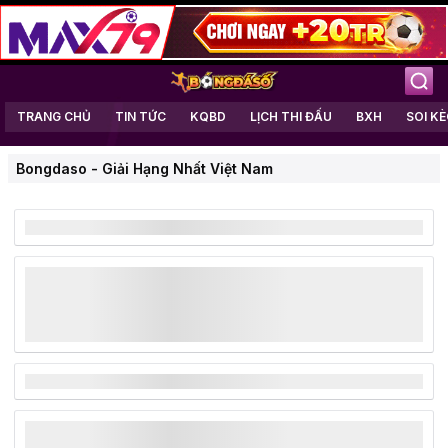
TRANG CHỦ
TIN TỨC
KQBD
LỊCH THI ĐẤU
BXH
SOI K
Bongdaso
-
Giải Hạng Nhất Việt Nam