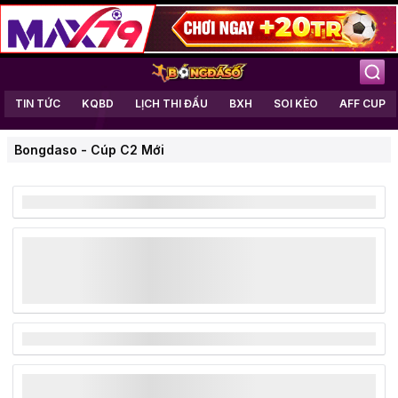
TIN TỨC
KQBD
LỊCH THI ĐẤU
BXH
SOI KÈO
AFF CUP
Bongdaso
-
Cúp C2 Mới