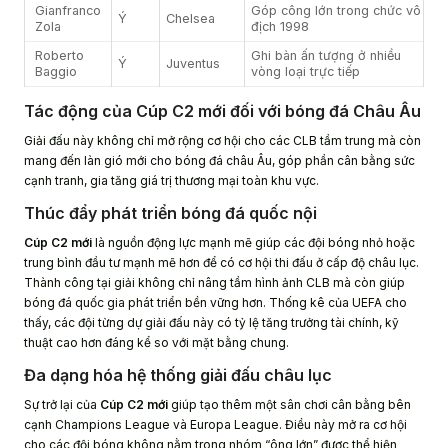
Gianfranco
Góp công lớn trong chức vô
Ý
Chelsea
Zola
địch 1998
Roberto
Ghi bàn ấn tượng ở nhiều
Ý
Juventus
Baggio
vòng loại trực tiếp
Tác động của Cúp C2 mới đối với bóng đá Châu Âu
Giải đấu này không chỉ mở rộng cơ hội cho các CLB tầm trung mà còn
mang đến làn gió mới cho bóng đá châu Âu, góp phần cân bằng sức
cạnh tranh, gia tăng giá trị thương mại toàn khu vực.
Thúc đẩy phát triển bóng đá quốc nội
Cúp C2 mới
là nguồn động lực mạnh mẽ giúp các đội bóng nhỏ hoặc
trung bình đầu tư mạnh mẽ hơn để có cơ hội thi đấu ở cấp độ châu lục.
Thành công tại giải không chỉ nâng tầm hình ảnh CLB mà còn giúp
bóng đá quốc gia phát triển bền vững hơn. Thống kê của UEFA cho
thấy, các đội từng dự giải đấu này có tỷ lệ tăng trưởng tài chính, kỹ
thuật cao hơn đáng kể so với mặt bằng chung.
Đa dạng hóa hệ thống giải đấu châu lục
Sự trở lại của
Cúp C2 mới
giúp tạo thêm một sân chơi cân bằng bên
cạnh Champions League và Europa League. Điều này mở ra cơ hội
cho các đội bóng không nằm trong nhóm “ông lớn” được thể hiện