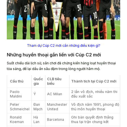
Tham dự Cúp C2 mới cần những điều kiện gì?
Những huyền thoại gắn liền với Cúp C2 mới
Suốt chiều dài lịch sử, sân chơi đã chứng kiến hàng loạt huyền thoại
tỏa sáng, để lại dấu ấn sâu đậm trong lòng người hâm mộ.
Quốc
CLB tiêu
Cầu thủ
Thành tích tại Cúp C2 mới
gia
biểu
Paolo
2 lần vô địch, nhiều năm thi
Ý
AC Milan
Maldini
đấu xuất sắc
Peter
Đan
Manchester
Vô địch năm 1991, phong độ
Schmeichel
Mạch
United
thủ môn huyền thoại
Ronald
Hà
Ghi bàn quyết định thắng
Barcelona
Koeman
Lan
thua tại trận chung kết