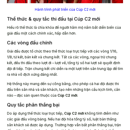
Hành trình phát triển của Cúp C2 mới
Thể thức & quy tắc thi đấu tại Cúp C2 mới
Hiểu rõ thể thức là chìa khóa để người hâm mộ nắm bắt diễn biến của
giải đấu một cách chính xác, hấp dẫn hơn.
Các vòng đấu chính
Giải đấu được tổ chức theo thể thức loại trực tiếp với các vòng 1/16,
1/8, tứ kết, bán kết và chung kết. Tất cả các vòng, ngoại trừ chung
kết, đều thi đấu theo lượt đi – lượt về, tổng tỷ số hai lượt sẽ quyết định
đội đi tiếp. Trận chung kết chỉ diễn ra một lượt trên sân trung lập để tìm
ra nhà vô địch xứng đáng nhất.
Hệ thống này mang đến sự công bằng, cho phép cả hai đội được thi
đấu trên sân nhà và sân khách, tạo nên những trận cầu kịch tính, cân
não – đặc sản quen thuộc của
Cúp C2 mới
.
Quy tắc phân thắng bại
Do áp dụng thể thức loại trực tiếp,
Cúp C2 mới
không tính điểm như
các giải đấu vòng bảng. Nếu hai đội hòa tổng tỷ số, luật bàn thắng
sân khách sẽ được áp dụng. Trường hợp vẫn bất phân thắng bại, trận