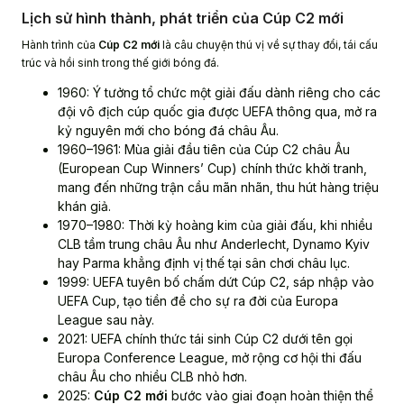
Lịch sử hình thành, phát triển của Cúp C2 mới
Hành trình của
Cúp C2 mới
là câu chuyện thú vị về sự thay đổi, tái cấu
trúc và hồi sinh trong thế giới bóng đá.
1960: Ý tưởng tổ chức một giải đấu dành riêng cho các
đội vô địch cúp quốc gia được UEFA thông qua, mở ra
kỷ nguyên mới cho bóng đá châu Âu.
1960–1961: Mùa giải đầu tiên của Cúp C2 châu Âu
(European Cup Winners’ Cup) chính thức khởi tranh,
mang đến những trận cầu mãn nhãn, thu hút hàng triệu
khán giả.
1970–1980: Thời kỳ hoàng kim của giải đấu, khi nhiều
CLB tầm trung châu Âu như Anderlecht, Dynamo Kyiv
hay Parma khẳng định vị thế tại sân chơi châu lục.
1999: UEFA tuyên bố chấm dứt Cúp C2, sáp nhập vào
UEFA Cup, tạo tiền đề cho sự ra đời của Europa
League sau này.
2021: UEFA chính thức tái sinh Cúp C2 dưới tên gọi
Europa Conference League, mở rộng cơ hội thi đấu
châu Âu cho nhiều CLB nhỏ hơn.
2025:
Cúp C2 mới
bước vào giai đoạn hoàn thiện thể