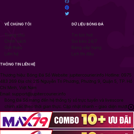
VỀ CHÚNG TÔI
DỮ LIỆU BÓNG ĐÁ
Trang chủ
Tin tức hot
Chính sách
Soi kèo 24/7
Giới thiệu
Bảng xếp hạng
Liên hệ
Lịch thi đấu
THÔNG TIN LIÊN HỆ
Thương hiệu: Bóng Đá Số Website: jupitercourier.info Hotline: 0975
483 269 Địa chỉ: 215 Nguyễn Tri Phương, Phường 9, Quận 5, TP. Hồ
Chí Minh, Việt Nam
Email:
support@jupitercourier.info
Bóng Đá Số mang đến hệ thống tỷ số trực tuyến và livescore
chính xác theo thời gian thực. Cập nhật nhanh – giao diện mượt
mà – thông tin chuẩn xác.
Copyright © 2025 Bongdaso10.com .All rights reserved.