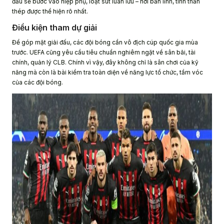
đấu sẽ bước vào hiệp phụ, loạt sút luân lưu – nơi bản lĩnh, tinh thần
thép được thể hiện rõ nhất.
Điều kiện tham dự giải
Để góp mặt giải đấu, các đội bóng cần vô địch cúp quốc gia mùa
trước. UEFA cũng yêu cầu tiêu chuẩn nghiêm ngặt về sân bãi, tài
chính, quản lý CLB. Chính vì vậy, đây không chỉ là sân chơi của kỹ
năng mà còn là bài kiểm tra toàn diện về năng lực tổ chức, tầm vóc
của các đội bóng.