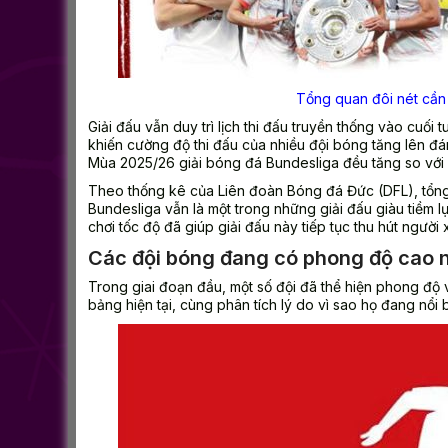
Tổng quan đôi nét cần
Giải đấu vẫn duy trì lịch thi đấu truyền thống vào cu
khiến cường độ thi đấu của nhiều đội bóng tăng lên đán
Mùa 2025/26 giải bóng đá Bundesliga đều tăng so với m
Theo thống kê của Liên đoàn Bóng đá Đức (DFL), tổng g
Bundesliga vẫn là một trong những giải đấu giàu tiềm lự
chơi tốc độ đã giúp giải đấu này tiếp tục thu hút người
Các đội bóng đang có phong độ cao n
Trong giai đoạn đầu, một số đội đã thể hiện phong độ 
bảng hiện tại, cùng phân tích lý do vì sao họ đang nổi b