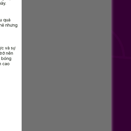
này.
ệu quả
chẽ nhưng
ực và sự
trở nên
n bóng
h cao