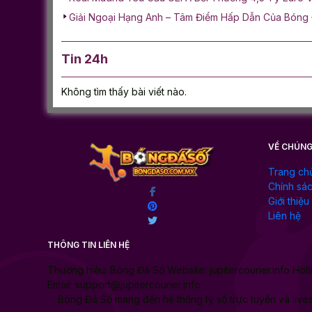
Giải Ngoại Hạng Anh – Tâm Điểm Hấp Dẫn Của Bóng
Tin 24h
Không tìm thấy bài viết nào.
VỀ CHÚNG
Trang ch
Chính sá
Giới thiệu
Liên hệ
THÔNG TIN LIÊN HỆ
Thương hiệu: Bóng Đá Số Website: jupitercourier.info Hot
Email:
support@jupitercourier.info
Bóng Đá Số mang đến hệ thống tỷ số trực tuyến và lives