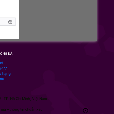
BÓNG ĐÁ
hot
24/7
p hạng
đấu
5, TP. Hồ Chí Minh, Việt Nam
 mà – thông tin chuẩn xác.