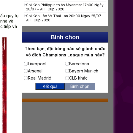
Soi Kèo Philippines Vs Myanmar 17h00 Ngày
28/07 – AFF Cup 2026
đấu quy tụ
Soi Kèo Lào Vs Thái Lan 20h00 Ngày 25/07 –
AFF Cup 2026
 nhà và
c tiếp và
Bình chọn
Theo bạn, đội bóng nào sẽ giành chức
vô địch Champions League mùa này?
Liverpool
Barcelona
Arsenal
Bayern Munich
Real Madrid
CLB khác
Kết quả
Bình chọn