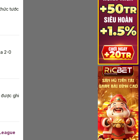
thức tước
na 2-0
 được ghi
 League