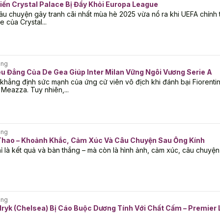
hiến Crystal Palace Bị Đẩy Khỏi Europa League
u chuyện gây tranh cãi nhất mùa hè 2025 vừa nổ ra khi UEFA chính 
 của Crystal...
ong
êu Đẳng Của De Gea Giúp Inter Milan Vững Ngôi Vương Serie A
ục khẳng định sức mạnh của ứng cử viên vô địch khi đánh bại Fiorenti
Meazza. Tuy nhiên,...
ong
 Thao – Khoảnh Khắc, Cảm Xúc Và Câu Chuyện Sau Ống Kính
 là kết quả và bàn thắng – mà còn là hình ảnh, cảm xúc, câu chuyện
ong
ryk (Chelsea) Bị Cáo Buộc Dương Tính Với Chất Cấm – Premier