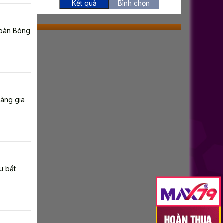
Kết quả
Bình chọn
đoàn Bóng
oàng gia
u bất