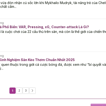
ừa đón nhận cú sốc lớn khi Mykhailo Mudryk, tài năng trẻ của Chel
hất cấm...
ong
 Phổ Biến: VAR, Pressing, xG, Counter-attack Là Gì?
là cuộc chơi của 22 cầu thủ trên sân, mà còn là thế giới của chiến th
ong
 Kinh Nghiệm Săn Kèo Thơm Chuẩn Nhất 2025
ừ quen thuộc trong giới cá cược bóng đá, được xem như “bí quyết v
...
2
3
1