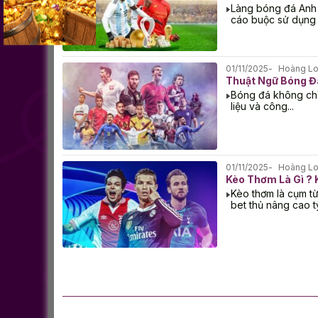
Làng bóng đá Anh v
cáo buộc sử dụng c
01/11/2025
Hoàng L
Thuật Ngữ Bóng Đá
Bóng đá không chỉ 
liệu và công...
01/11/2025
Hoàng L
Kèo Thơm Là Gì ?
Kèo thơm là cụm t
bet thủ nâng cao tỷ