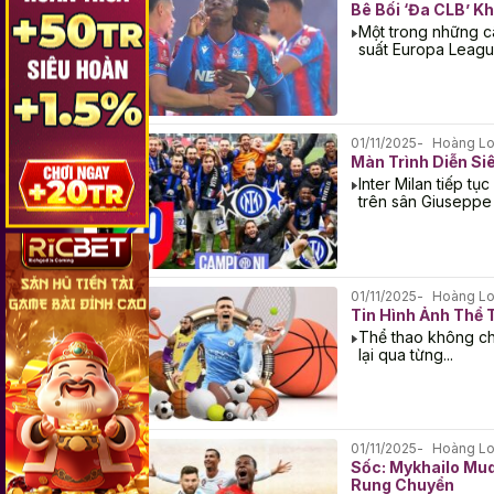
Bê Bối ‘Đa CLB’ K
Một trong những câ
suất Europa League
01/11/2025
Hoàng L
Màn Trình Diễn Si
Inter Milan tiếp t
trên sân Giuseppe 
01/11/2025
Hoàng L
Tin Hình Ảnh Thể
Thể thao không chỉ
lại qua từng...
01/11/2025
Hoàng L
Sốc: Mykhailo Mud
Rung Chuyển