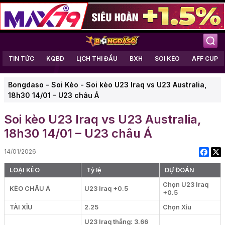
TIN TỨC
KQBD
LỊCH THI ĐẤU
BXH
SOI KÈO
AFF CUP
Bongdaso
-
Soi Kèo
-
Soi kèo U23 Iraq vs U23 Australia,
18h30 14/01 – U23 châu Á
Soi kèo U23 Iraq vs U23 Australia,
18h30 14/01 – U23 châu Á
14/01/2026
LOẠI KÈO
Tỷ lệ
DỰ ĐOÁN
Chọn U23 Iraq
KÈO CHÂU Á
U23 Iraq +0.5
+0.5
TÀI XỈU
2.25
Chọn Xỉu
U23 Iraq thắng: 3.66