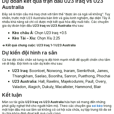
Dự đoán kết quả trận đấu U23 Iraq vs U23
Australia
Đây sẽ là trận cầu mà Iraq chơi với tâm thế “được ăn cả ngã về không”. Tuy
nhiên, trước một U23 Australia bản lĩnh và giàu kinh nghiệm, đại diện Tây Á
nhiều khả năng sẽ chỉ có được một kết quả hòa đầy nuối tiếc. Các chuyên
gia dự đoán trận đấu
U23 Iraq vs U23 Australia
như sau:
Kèo châu Á:
Chọn U23 Iraq +0.5
Kèo Tài – Xỉu:
Chọn Xỉu 2.25
=> Kết quả chung cuộc: U23 Iraq 1-1 U23 Australia
Dự kiến đội hình ra sân
Cả hai đội chắc chắn sẽ tung ra đội hình mạnh nhất để quyết chiến cho tấm
vé đi tiếp. Đội hình ra sân dự kiến như sau:
U23 Iraq:
Boonloet, Noiwong, Inaram, Sienkrthok, James,
Thiangkham, Saelao, Boonlha, Sanron, Puethong, Phochai
U23 Australia:
Hall, Rawlins, Majekodunmi, Paull, Overy,
Valadon, Alagich, Dukuly, Macallister, Hammond, Blair
Kết luận
Màn so tài giữa
U23 Iraq vs U23 Australia
hứa hẹn sẽ mang đến những
phút giây nghẹt thở cho người hâm mộ. Theo các chuyên gia
soi kèo
trong
một trận đấu mà sai lầm sẽ không có cơ hội sửa chữa, sự tập trung tối đa sẽ
là chìa khóa định đoạt kết quả cuối cùng.