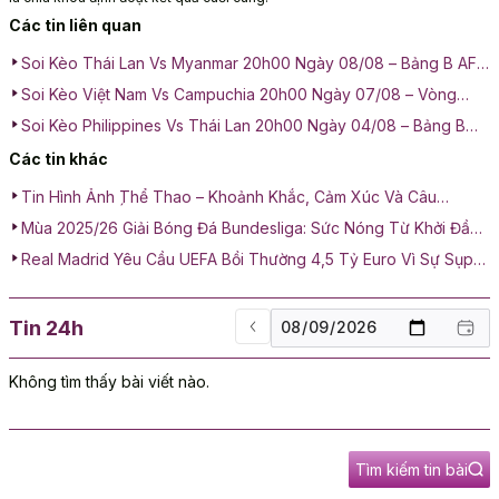
Các tin liên quan
Soi Kèo Thái Lan Vs Myanmar 20h00 Ngày 08/08 – Bảng B AFF
Cup 2026
Soi Kèo Việt Nam Vs Campuchia 20h00 Ngày 07/08 – Vòng
Bảng AFF Cup 2026
Soi Kèo Philippines Vs Thái Lan 20h00 Ngày 04/08 – Bảng B
AFF Cup 2026
Các tin khác
Tin Hình Ảnh Thể Thao – Khoảnh Khắc, Cảm Xúc Và Câu
Chuyện Sau Ống Kính
Mùa 2025/26 Giải Bóng Đá Bundesliga: Sức Nóng Từ Khởi Đầu
Đến Cuộc Đua Vô Địch
Real Madrid Yêu Cầu UEFA Bồi Thường 4,5 Tỷ Euro Vì Sự Sụp
Đổ Của Super League
Tin 24h
Không tìm thấy bài viết nào.
Tìm kiếm tin bài