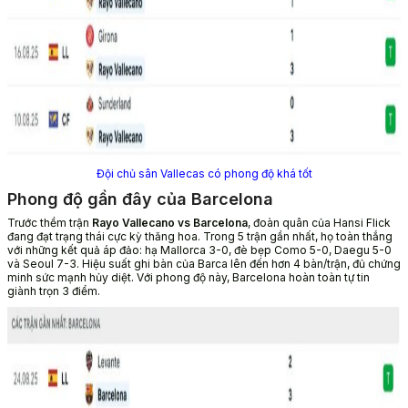
Đội chủ sân Vallecas có phong độ khá tốt
Phong độ gần đây của Barcelona
Trước thềm trận
Rayo Vallecano vs Barcelona
, đoàn quân của Hansi Flick
đang đạt trạng thái cực kỳ thăng hoa. Trong 5 trận gần nhất, họ toàn thắng
với những kết quả áp đảo: hạ Mallorca 3-0, đè bẹp Como 5-0, Daegu 5-0
và Seoul 7-3. Hiệu suất ghi bàn của Barca lên đến hơn 4 bàn/trận, đủ chứng
minh sức mạnh hủy diệt. Với phong độ này, Barcelona hoàn toàn tự tin
giành trọn 3 điểm.