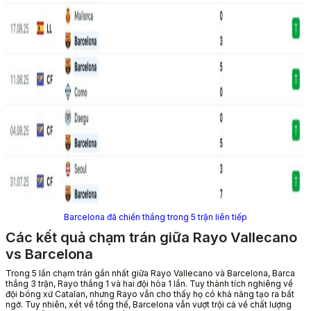
Barcelona đã chiến thắng trong 5 trận liên tiếp
Các kết quả chạm trán giữa Rayo Vallecano
vs Barcelona
Trong 5 lần chạm trán gần nhất giữa Rayo Vallecano và Barcelona, Barca
thắng 3 trận, Rayo thắng 1 và hai đội hòa 1 lần. Tuy thành tích nghiêng về
đội bóng xứ Catalan, nhưng Rayo vẫn cho thấy họ có khả năng tạo ra bất
ngờ. Tuy nhiên, xét về tổng thể, Barcelona vẫn vượt trội cả về chất lượng