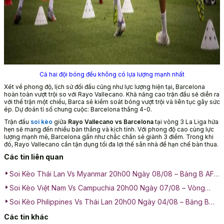
Cả hai đội bóng đều không có lựa lượng mạnh nhất
Xét về phong độ, lịch sử đối đầu cũng như lực lượng hiện tại, Barcelona
hoàn toàn vượt trội so với Rayo Vallecano. Khả năng cao trận đấu sẽ diễn ra
với thế trận một chiều, Barca sẽ kiểm soát bóng vượt trội và liên tục gây sức
ép. Dự đoán tỉ số chung cuộc: Barcelona thắng 4-0.
Trận đấu
soi kèo
giữa
Rayo Vallecano vs Barcelona
tại vòng 3 La Liga hứa
hẹn sẽ mang đến nhiều bàn thắng và kịch tính. Với phong độ cao cùng lực
lượng mạnh mẽ, Barcelona gần như chắc chắn sẽ giành 3 điểm. Trong khi
đó, Rayo Vallecano cần tận dụng tối đa lợi thế sân nhà để hạn chế bàn thua.
Các tin liên quan
Soi Kèo Thái Lan Vs Myanmar 20h00 Ngày 08/08 – Bảng B AFF
Cup 2026
Soi Kèo Việt Nam Vs Campuchia 20h00 Ngày 07/08 – Vòng
Bảng AFF Cup 2026
Soi Kèo Philippines Vs Thái Lan 20h00 Ngày 04/08 – Bảng B
AFF Cup 2026
Các tin khác