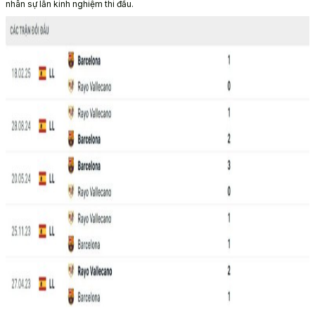
nhân sự lẫn kinh nghiệm thi đấu.