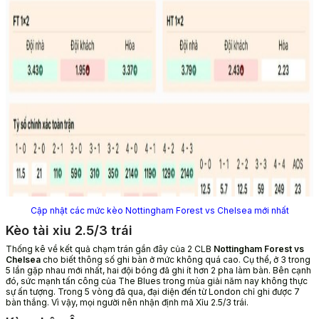
Cập nhật các mức kèo Nottingham Forest vs Chelsea mới nhất
Kèo tài xỉu 2.5/3 trái
Thống kê về kết quả chạm trán gần đây của 2 CLB
Nottingham Forest vs
Chelsea
cho biết thông số ghi bàn ở mức không quá cao. Cụ thể, ở 3 trong
5 lần gặp nhau mới nhất, hai đội bóng đã ghi ít hơn 2 pha làm bàn. Bên cạnh
đó, sức mạnh tấn công của The Blues trong mùa giải năm nay không thực
sự ấn tượng. Trong 5 vòng đã qua, đại diện đến từ London chỉ ghi được 7
bàn thắng. Vì vậy, mọi người nên nhận định mã Xỉu 2.5/3 trái.