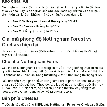
Kèo châu Âu
Nottingham Forest đang có chuỗi trận bết bát khi trải qua 9 trận đấu toàn
thua và hòa. Đây là cơ hội lớn đến Chelsea đánh bại đối thủ và có được 3
điểm trên sân khách. Những mã kèo châu Âu được đưa ra là:
Cửa 1: Nottingham Forest thắng tỷ lệ 1:3.43.
Cửa 2: Chelsea thắng tỷ lệ 1:1.95.
Cửa X: kết quả hòa tỷ lệ 1:3.37.
Giải mã phong độ Nottingham Forest vs
Chelsea hiện tại
Hai câu lạc bộ cho thấy sự đối lập nhau trong những kết quả thi đấu gần
đây. Cụ thể như sau:
Chủ nhà Nottingham Forest
Câu lạc bộ Nottingham Forest đang chìm vào khủng hoảng thực sự khi trải
qua 9 trận liên tiếp không biết tới mùi vị chiến thắng, trong đó có 6 thất bại.
Thành tích này khiên đội bóng tụt xuống vị trí 17 trên bảng thứ hạng NHA.
Nếu tính đến 5 trận gần nhất, Nottingham Forest phải đón nhận tới 3 trận
thua và có 2 kết quả hòa. Theo đó, câu lạc bộ này chia điểm trước Burnley
1-1 và Betis 2-2. Ngoài ra, họ phải chịu những thất bại cay đắng trước
Newcastle 0-2, Sunderland 0-1 và Midtjylland 2-3.
Bên phía Chelsea
Trước khi cặp đấu vòng 8 EPL giữa
Nottingham Forest vs Chelsea
bắt đầu,