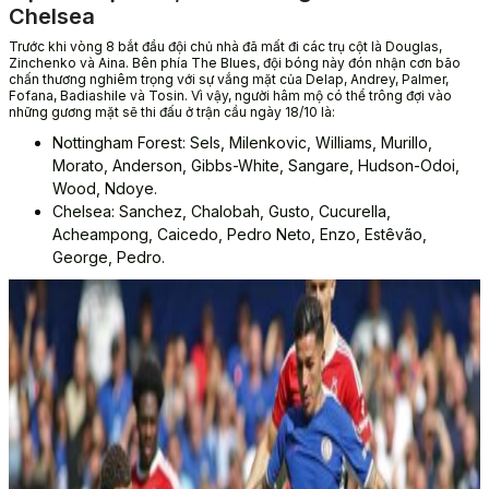
Chelsea
Trước khi vòng 8 bắt đầu đội chủ nhà đã mất đi các trụ cột là Douglas,
Zinchenko và Aina. Bên phía The Blues, đội bóng này đón nhận cơn bão
chấn thương nghiêm trọng với sự vắng mặt của Delap, Andrey, Palmer,
Fofana, Badiashile và Tosin. Vì vậy, người hâm mộ có thể trông đợi vào
những gương mặt sẽ thi đấu ở trận cầu ngày 18/10 là:
Nottingham Forest: Sels, Milenkovic, Williams, Murillo,
Morato, Anderson, Gibbs-White, Sangare, Hudson-Odoi,
Wood, Ndoye.
Chelsea: Sanchez, Chalobah, Gusto, Cucurella,
Acheampong, Caicedo, Pedro Neto, Enzo, Estêvão,
George, Pedro.