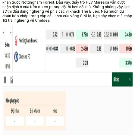
khăn trước Nottingham Forest. Dẫu vậy, thầy trò HLV Maresca vẫn được
nhận định ở cửa trên do có phong độ tốt hơn đối thủ. Không những vậy, lịch
sử thi đấu đang nghiêng về phía các vị khách The Blues. Nếu muốn dự
đoán kèo chấp trong cặp đấu sớm của vòng 8 NHA, bạn hãy chọn mã chấp
1/2 trái nghiêng về Chelsea.