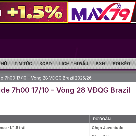
CHỦ
TIN TỨC
KQBD
LỊCH THI ĐẤU
BXH
SOI KÈO
de 7h00 17/10 – Vòng 28 VĐQG Brazil 2025/26
de 7h00 17/10 – Vòng 28 VĐQG Brazil
DỰ ĐOÁN
se -1/1.5 trái
Chọn Juventude