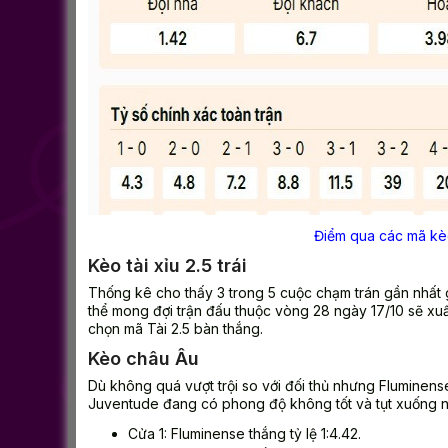
Điểm qua các mã kèo
Kèo tài xỉu 2.5 trái
Thống kê cho thấy 3 trong 5 cuộc chạm trán gần nhất
thể mong đợi trận đấu thuộc vòng 28 ngày 17/10 sẽ xuấ
chọn mã Tài 2.5 bàn thắng.
Kèo châu Âu
Dù không quá vượt trội so với đối thủ nhưng Fluminens
Juventude đang có phong độ không tốt và tụt xuống n
Cửa 1: Fluminense thắng tỷ lệ 1:4.42.