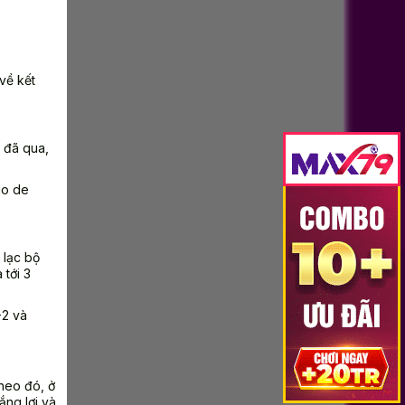
về kết
n đã qua,
io de
 lạc bộ
 tới 3
-2 và
Theo đó, ở
ắng lợi và