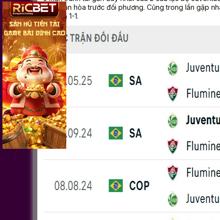
có 3 trận hòa trước đối phương. Cũng trong lần gặp n
kết quả 1-1.