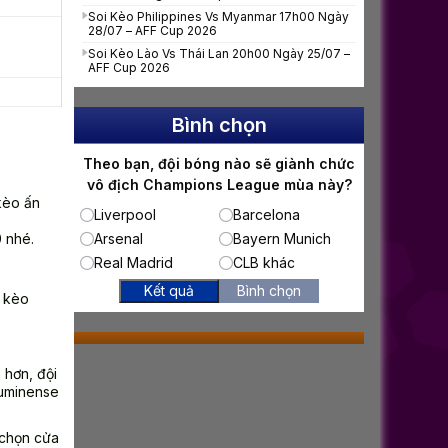
Soi Kèo Philippines Vs Myanmar 17h00 Ngày
28/07 – AFF Cup 2026
Soi Kèo Lào Vs Thái Lan 20h00 Ngày 25/07 –
AFF Cup 2026
Bình chọn
Theo bạn, đội bóng nào sẽ giành chức
vô địch Champions League mùa này?
kèo ấn
Liverpool
Barcelona
 nhé.
Arsenal
Bayern Munich
Real Madrid
CLB khác
Kết quả
Bình chọn
ã kèo
 hơn, đội
luminense
 chọn cửa