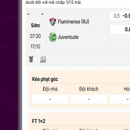
dưới đối với mã chấp 1/1.5 trái.