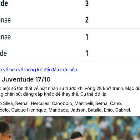
p vế hơn về thống kê đối đầu trực tiếp
s Juventude 17/10
 một số tổn thất về mặt nhân sự trước khi vòng 28 khởi tranh. Mặc d
g chân sút đẳng cấp khác để thay thế. Cụ thể đó là:
Silva, Bernal, Hercules, Canobbio, Martinelli, Serna, Cano.
elo, Caique Henrique, Mandaca, Jadson, Batalla, Enio, Gabriel.