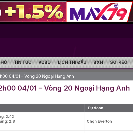
CHỦ
TIN TỨC
KQBD
LỊCH THI ĐẤU
BXH
SOI KÈO
22h00 04/01 – Vòng 20 Ngoại Hạng Anh
22h00 04/01 – Vòng 20 Ngoại Hạng Anh
Dự đoán
ng: 2.42
hắng: 2.8
Chọn Everton