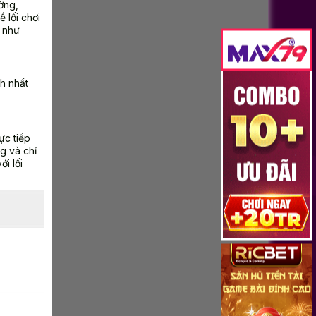
ờng,
 lối chơi
m như
nh nhất
ực tiếp
g và chỉ
i lối