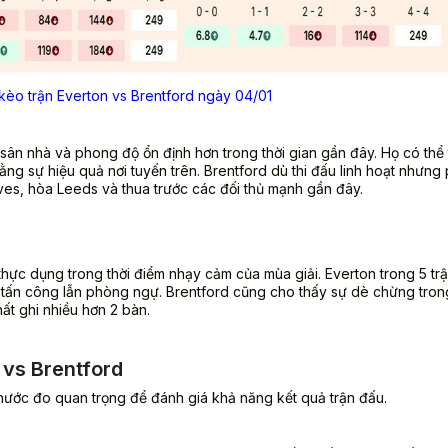
kèo trận Everton vs Brentford ngày 04/01
sân nhà và phong độ ổn định hơn trong thời gian gần đây. Họ có thể
ng sự hiệu quả nơi tuyến trên. Brentford dù thi đấu linh hoạt nhưn
ves, hòa Leeds và thua trước các đối thủ mạnh gần đây.
ực dụng trong thời điểm nhạy cảm của mùa giải. Everton trong 5 tr
g tấn công lẫn phòng ngự. Brentford cũng cho thấy sự dè chừng tro
ất ghi nhiều hơn 2 bàn.
 vs Brentford
hước đo quan trọng để đánh giá khả năng kết quả trận đấu.