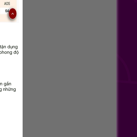
 tận dụng
g phong độ
ận gần
ng những