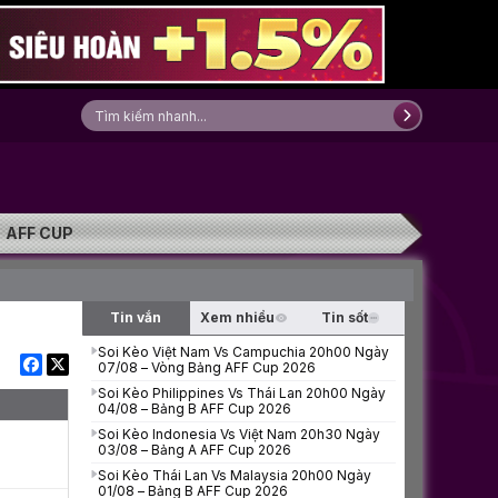
AFF CUP
Tin vắn
Xem nhiều
Tin sốt
Soi Kèo Việt Nam Vs Campuchia 20h00 Ngày
07/08 – Vòng Bảng AFF Cup 2026
Soi Kèo Philippines Vs Thái Lan 20h00 Ngày
04/08 – Bảng B AFF Cup 2026
Soi Kèo Indonesia Vs Việt Nam 20h30 Ngày
03/08 – Bảng A AFF Cup 2026
Soi Kèo Thái Lan Vs Malaysia 20h00 Ngày
01/08 – Bảng B AFF Cup 2026