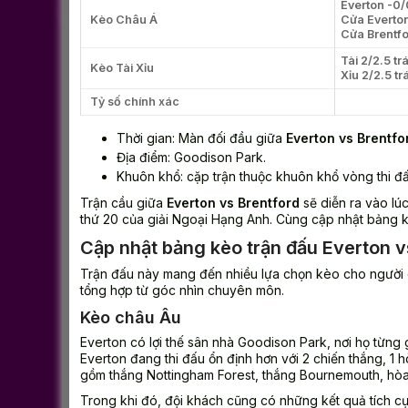
Everton -0/
Kèo Châu Á
Cửa Everton
Cửa Brentfo
Tài 2/2.5 tr
Kèo Tài Xỉu
Xỉu 2/2.5 trá
Tỷ số chính xác
Thời gian: Màn đối đầu giữa
Everton vs Brentf
Địa điểm: Goodison Park.
Khuôn khổ: cặp trận thuộc khuôn khổ vòng thi đ
Trận cầu giữa
Everton vs Brentford
sẽ diễn ra vào lú
thứ 20 của giải Ngoại Hạng Anh. Cùng cập nhật bảng k
Cập nhật bảng kèo trận đấu Everton v
Trận đấu này mang đến nhiều lựa chọn kèo cho người chơ
tổng hợp từ góc nhìn chuyên môn.
Kèo châu Âu
Everton có lợi thế sân nhà Goodison Park, nơi họ từng
Everton đang thi đấu ổn định hơn với 2 chiến thắng, 1 h
gồm thắng Nottingham Forest, thắng Bournemouth, hòa 
Trong khi đó, đội khách cũng có những kết quả tích cự