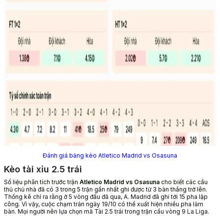
Đánh giá bảng kèo Atletico Madrid vs Osasuna
Kèo tài xỉu 2.5 trái
Số liệu phân tích trước trận
Atletico Madrid vs Osasuna
cho biết các cầu
thủ chủ nhà đã có 3 trong 5 trận gần nhất ghi được từ 3 bàn thắng trở lên.
Thống kê chỉ ra rằng ở 5 vòng đấu đã qua, A. Madrid đã ghi tới 15 pha lập
công. Vì vậy, cuộc chạm trán ngày 19/10 có thể xuất hiện nhiều pha làm
bàn. Mọi người nên lựa chọn mã Tài 2.5 trái trong trận cầu vòng 9 La Liga.