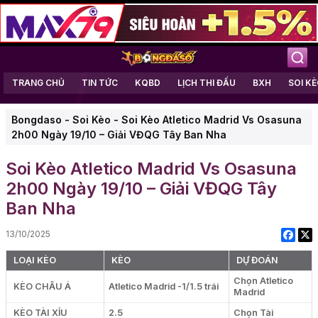
TRANG CHỦ
TIN TỨC
KQBD
LỊCH THI ĐẤU
BXH
SOI K
Bongdaso
-
Soi Kèo
-
Soi Kèo Atletico Madrid Vs Osasuna
2h00 Ngày 19/10 – Giải VĐQG Tây Ban Nha
Soi Kèo Atletico Madrid Vs Osasuna
2h00 Ngày 19/10 – Giải VĐQG Tây
Ban Nha
13/10/2025
LOẠI KÈO
KÈO
DỰ ĐOÁN
Chọn Atletico
KÈO CHÂU Á
Atletico Madrid -1/1.5 trái
Madrid
KÈO TÀI XỈU
2.5
Chọn Tài