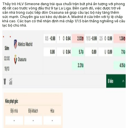
Thầy trò HLV Simeone đang trải qua chuỗi trận bứt phá ấn tượng với phong
độ rất cao trước vòng đấu thứ 9 tại La Liga. Bên cạnh đó, việc được trở về
sân nhà trong cuộc tiếp đón Osasuna sẽ giúp câu lạc bộ này tăng thêm
sức mạnh. Chuyên gia soi kèo dự đoán A. Madrid ở cửa trên với tỷ lệ chấp
khá cao. Các bạn có thể nhận định mã chấp 1/1.5 bàn thắng nghiêng về câu
lạc bộ chủ nhà.