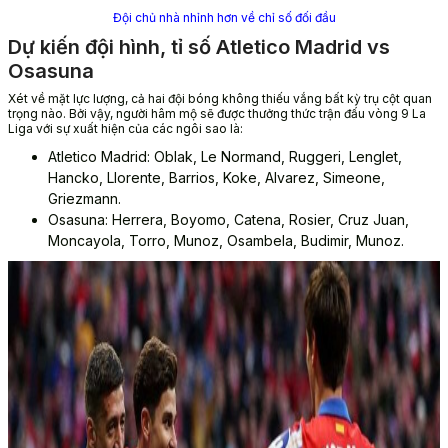
Đội chủ nhà nhỉnh hơn về chỉ số đối đầu
Dự kiến đội hình, tỉ số Atletico Madrid vs
Osasuna
Xét về mặt lực lượng, cả hai đội bóng không thiếu vắng bất kỳ trụ cột quan
trọng nào. Bởi vậy, người hâm mộ sẽ được thưởng thức trận đấu vòng 9 La
Liga với sự xuất hiện của các ngôi sao là:
Atletico Madrid: Oblak, Le Normand, Ruggeri, Lenglet,
Hancko, Llorente, Barrios, Koke, Alvarez, Simeone,
Griezmann.
Osasuna: Herrera, Boyomo, Catena, Rosier, Cruz Juan,
Moncayola, Torro, Munoz, Osambela, Budimir, Munoz.