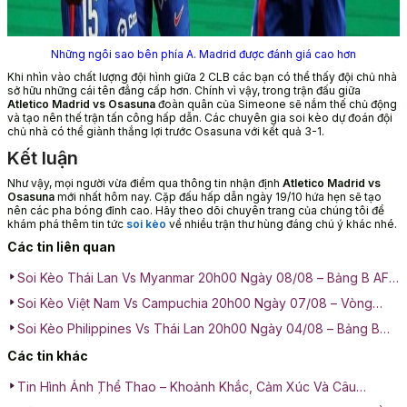
Những ngôi sao bên phía A. Madrid được đánh giá cao hơn
Khi nhìn vào chất lượng đội hình giữa 2 CLB các bạn có thể thấy đội chủ nhà
sở hữu những cái tên đẳng cấp hơn. Chính vì vậy, trong trận đấu giữa
Atletico Madrid vs Osasuna
đoàn quân của Simeone sẽ nắm thế chủ động
và tạo nên thế trận tấn công hấp dẫn. Các chuyên gia soi kèo dự đoán đội
chủ nhà có thể giành thắng lợi trước Osasuna với kết quả 3-1.
Kết luận
Như vậy, mọi người vừa điểm qua thông tin nhận định
Atletico Madrid vs
Osasuna
mới nhất hôm nay. Cặp đấu hấp dẫn ngày 19/10 hứa hẹn sẽ tạo
nên các pha bóng đỉnh cao. Hãy theo dõi chuyên trang của chúng tôi để
khám phá thêm tin tức
soi kèo
về nhiều trận thư hùng đáng chú ý khác nhé.
Các tin liên quan
Soi Kèo Thái Lan Vs Myanmar 20h00 Ngày 08/08 – Bảng B AFF
Cup 2026
Soi Kèo Việt Nam Vs Campuchia 20h00 Ngày 07/08 – Vòng
Bảng AFF Cup 2026
Soi Kèo Philippines Vs Thái Lan 20h00 Ngày 04/08 – Bảng B
AFF Cup 2026
Các tin khác
Tin Hình Ảnh Thể Thao – Khoảnh Khắc, Cảm Xúc Và Câu
Chuyện Sau Ống Kính