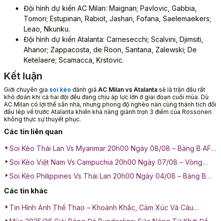
Đội hình dự kiến AC Milan: Maignan; Pavlovic, Gabbia,
Tomori; Estupinan, Rabiot, Jashari, Fofana, Saelemaekers;
Leao, Nkunku.
Đội hình dự kiến Atalanta: Carnesecchi; Scalvini, Djimsiti,
Ahanor; Zappacosta, de Roon, Santana, Zalewski; De
Ketelaere; Scamacca, Krstovic.
Kết luận
Giới chuyên gia
soi kèo
đánh giá
AC Milan vs Atalanta
sẽ là trận đấu rất
khó đoán khi cả hai đội đều đang chịu áp lực lớn ở giai đoạn cuối mùa. Dù
AC Milan có lợi thế sân nhà, nhưng phong độ nghèo nàn cùng thành tích đối
đầu lép vế trước Atalanta khiến khả năng giành trọn 3 điểm của Rossoneri
không thực sự thuyết phục.
Các tin liên quan
Soi Kèo Thái Lan Vs Myanmar 20h00 Ngày 08/08 – Bảng B AFF
Cup 2026
Soi Kèo Việt Nam Vs Campuchia 20h00 Ngày 07/08 – Vòng
Bảng AFF Cup 2026
Soi Kèo Philippines Vs Thái Lan 20h00 Ngày 04/08 – Bảng B
AFF Cup 2026
Các tin khác
Tin Hình Ảnh Thể Thao – Khoảnh Khắc, Cảm Xúc Và Câu
Chuyện Sau Ống Kính