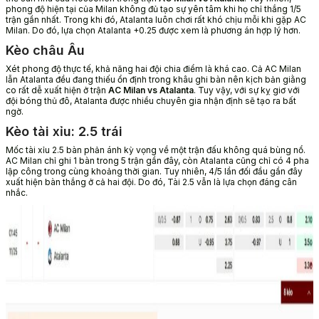
phong độ hiện tại của Milan không đủ tạo sự yên tâm khi họ chỉ thắng 1/5
trận gần nhất. Trong khi đó, Atalanta luôn chơi rất khó chịu mỗi khi gặp AC
Milan. Do đó, lựa chọn Atalanta +0.25 được xem là phương án hợp lý hơn.
Kèo châu Âu
Xét phong độ thực tế, khả năng hai đội chia điểm là khá cao. Cả AC Milan
lẫn Atalanta đều đang thiếu ổn định trong khâu ghi bàn nên kịch bản giằng
co rất dễ xuất hiện ở trận
AC Milan vs Atalanta
. Tuy vậy, với sự kỵ giơ với
đội bóng thủ đô, Atalanta được nhiều chuyên gia nhận định sẽ tạo ra bất
ngờ.
Kèo tài xỉu: 2.5 trái
Mốc tài xỉu 2.5 bàn phản ánh kỳ vọng về một trận đấu không quá bùng nổ.
AC Milan chỉ ghi 1 bàn trong 5 trận gần đây, còn Atalanta cũng chỉ có 4 pha
lập công trong cùng khoảng thời gian. Tuy nhiên, 4/5 lần đối đầu gần đây
xuất hiện bàn thắng ở cả hai đội. Do đó, Tài 2.5 vẫn là lựa chọn đáng cân
nhắc.