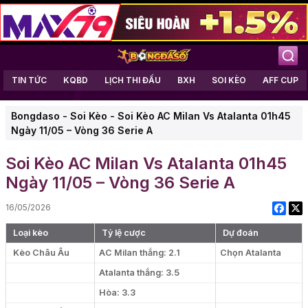
TIN TỨC
KQBD
LỊCH THI ĐẤU
BXH
SOI KÈO
AFF CUP
Bongdaso
-
Soi Kèo
-
Soi Kèo AC Milan Vs Atalanta 01h45
Ngày 11/05 – Vòng 36 Serie A
Soi Kèo AC Milan Vs Atalanta 01h45
Ngày 11/05 – Vòng 36 Serie A
16/05/2026
Loại kèo
Tỷ lệ cược
Dự đoán
Kèo Châu Âu
AC Milan thắng: 2.1
Chọn Atalanta
Atalanta thắng: 3.5
Hòa: 3.3