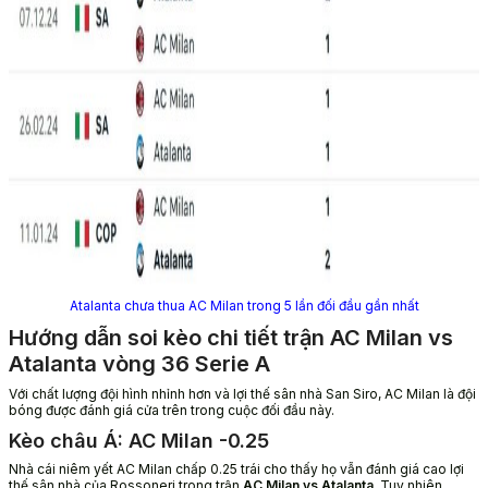
Atalanta chưa thua AC Milan trong 5 lần đối đầu gần nhất
Hướng dẫn soi kèo chi tiết trận AC Milan vs
Atalanta vòng 36 Serie A
Với chất lượng đội hình nhỉnh hơn và lợi thế sân nhà San Siro, AC Milan là đội
bóng được đánh giá cửa trên trong cuộc đối đầu này.
Kèo châu Á: AC Milan -0.25
Nhà cái niêm yết AC Milan chấp 0.25 trái cho thấy họ vẫn đánh giá cao lợi
thế sân nhà của Rossoneri trong trận
AC Milan vs Atalanta
. Tuy nhiên,