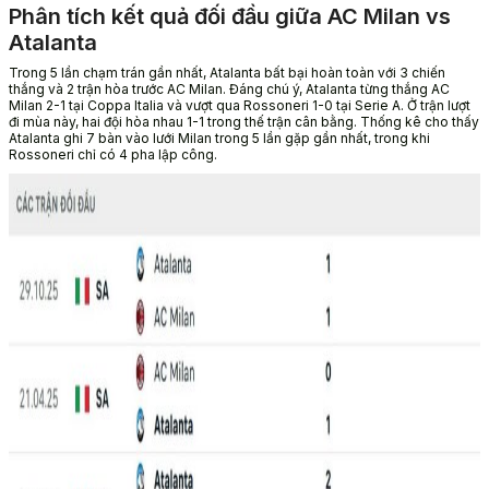
Phân tích kết quả đối đầu giữa AC Milan vs
Atalanta
Trong 5 lần chạm trán gần nhất, Atalanta bất bại hoàn toàn với 3 chiến
thắng và 2 trận hòa trước AC Milan. Đáng chú ý, Atalanta từng thắng AC
Milan 2-1 tại Coppa Italia và vượt qua Rossoneri 1-0 tại Serie A. Ở trận lượt
đi mùa này, hai đội hòa nhau 1-1 trong thế trận cân bằng. Thống kê cho thấy
Atalanta ghi 7 bàn vào lưới Milan trong 5 lần gặp gần nhất, trong khi
Rossoneri chỉ có 4 pha lập công.