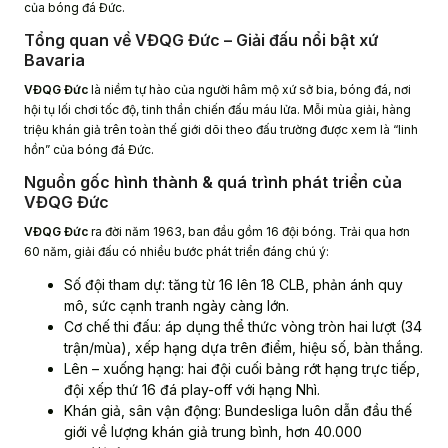
của bóng đá Đức.
Tổng quan về VĐQG Đức – Giải đấu nổi bật xứ
Bavaria
VĐQG Đức
là niềm tự hào của người hâm mộ xứ sở bia, bóng đá, nơi
hội tụ lối chơi tốc độ, tinh thần chiến đấu máu lửa. Mỗi mùa giải, hàng
triệu khán giả trên toàn thế giới dõi theo đấu trường được xem là “linh
hồn” của bóng đá Đức.
Nguồn gốc hình thành & quá trình phát triển của
VĐQG Đức
VĐQG Đức
ra đời năm 1963, ban đầu gồm 16 đội bóng. Trải qua hơn
60 năm, giải đấu có nhiều bước phát triển đáng chú ý:
Số đội tham dự: tăng từ 16 lên 18 CLB, phản ánh quy
mô, sức cạnh tranh ngày càng lớn.
Cơ chế thi đấu: áp dụng thể thức vòng tròn hai lượt (34
trận/mùa), xếp hạng dựa trên điểm, hiệu số, bàn thắng.
Lên – xuống hạng: hai đội cuối bảng rớt hạng trực tiếp,
đội xếp thứ 16 đá play-off với hạng Nhì.
Khán giả, sân vận động: Bundesliga luôn dẫn đầu thế
giới về lượng khán giả trung bình, hơn 40.000