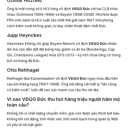
Ottmar Hitzfeld
Ông là một trong số ít HLV từng vô địch
VĐQG Đức
với hai CLB khác
nhau: Dortmund (1994–1996) và Bayern (1998–2008). Hitzfeld được
FIFA vinh danh là HLV xuất sắc nhất thế giới năm 1997 nhờ phong
cách kiểm soát không gian, tư duy chiến thuật đậm chất Đức.
Jupp Heynckes
Heynckes không chỉ giúp Bayern Munich vô địch
VĐQG Đức
nhiều
lần mà còn dẫn dắt đội bóng này giành cú ăn ba (Bundesliga, Cúp
QG, Champions League) mùa 2012–2013 – kỳ tích chưa từng có trong
lịch sử bóng đá Đức.
Otto Rehhagel
Rehhagel đưa Kaiserslautern vô địch
VĐQG Đức
ngay mùa đầu tiên
sau khi thăng hạng (1997–1998). Ông nổi tiếng với triết lý “tấn công
có kiểm soát”, luôn đề cao sức mạnh của cầu thủ nội địa.
Vì sao VĐQG Đức thu hút hàng triệu người hâm mộ
toàn cầu?
Không chỉ vì chất lượng chuyên môn, giải còn được yêu thích bởi bầu
không khí sôi động, tính nhân văn, tính minh bạch trong quản lý. Một
số yếu tố nổi bật gồm: