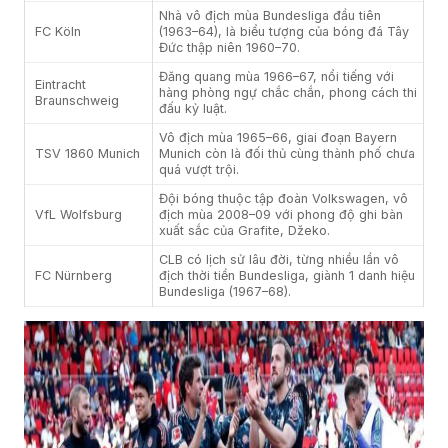
Nhà vô địch mùa Bundesliga đầu tiên
FC Köln
(1963–64), là biểu tượng của bóng đá Tây
Đức thập niên 1960–70.
Đăng quang mùa 1966–67, nổi tiếng với
Eintracht
hàng phòng ngự chắc chắn, phong cách thi
Braunschweig
đấu kỷ luật.
Vô địch mùa 1965–66, giai đoạn Bayern
TSV 1860 Munich
Munich còn là đối thủ cùng thành phố chưa
quá vượt trội.
Đội bóng thuộc tập đoàn Volkswagen, vô
VfL Wolfsburg
địch mùa 2008–09 với phong độ ghi bàn
xuất sắc của Grafite, Džeko.
CLB có lịch sử lâu đời, từng nhiều lần vô
FC Nürnberg
địch thời tiền Bundesliga, giành 1 danh hiệu
Bundesliga (1967–68).