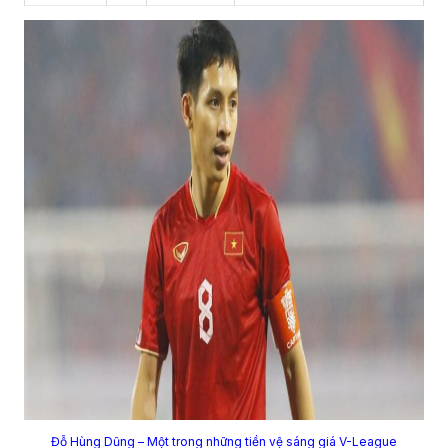
Đỗ Hùng Dũng – Một trong những tiền vệ sáng giá V-League