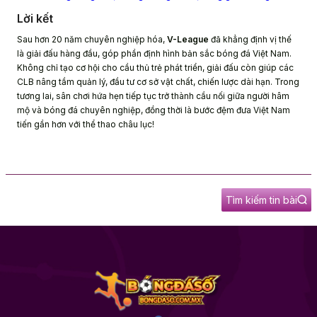
Lời kết
Sau hơn 20 năm chuyên nghiệp hóa,
V-League
đã khẳng định vị thế
là giải đấu hàng đầu, góp phần định hình bản sắc bóng đá Việt Nam.
Không chỉ tạo cơ hội cho cầu thủ trẻ phát triển, giải đấu còn giúp các
CLB nâng tầm quản lý, đầu tư cơ sở vật chất, chiến lược dài hạn. Trong
tương lai, sân chơi hứa hẹn tiếp tục trở thành cầu nối giữa người hâm
mộ và bóng đá chuyên nghiệp, đồng thời là bước đệm đưa Việt Nam
tiến gần hơn với thể thao châu lục!
Tìm kiếm tin bài