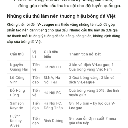
đóng góp nhiều cầu thủ trụ cột cho đội tuyển quốc gia.
Những cầu thủ làm nên thương hiệu bóng đá Việt
Không thể nói đến
V-League
mà thiếu vắng những tên tuổi đã góp
phần tạo nên danh tiếng cho giải đấu. Những cầu thủ này đã đưa giải
trở thành môi trường lý tưởng để tỏa sáng, cống hiến, khẳng định đẳng
cấp của bóng đá Việt.
Vị
CLB tiêu
Cầu thủ
Thành tích nổi bật
trí
biểu
Nguyễn
Tiền
3 lần vô địch
V-League
, 1
Hà Nội FC
Quang Hải
vệ
Quả bóng vàng Việt Nam
Lê Công
Tiền
SLNA, Hà
3 Quả bóng vàng, 3 lần vô
Vinh
đạo
Nội T&T
địch
V-League
Đỗ Hùng
Tiền
Quả bóng vàng 2019, thủ lĩnh
Hà Nội FC
Dũng
vệ
tuyến giữa
Samson
Tiền
Hà Nội FC,
Ghi 145 bàn – kỷ lục của
V-
Kayode
đạo
Đồng Tháp
League
Huỳnh
Tiền
Ghi bàn ổn định suốt 7 mùa
Kesley
Bình Dương
đạo
giải liên tiếp
Alves