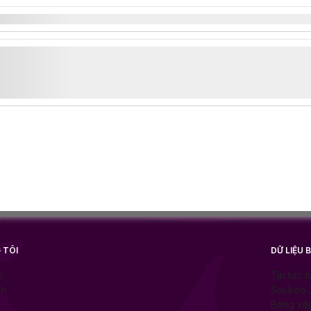
 TÔI
DỮ LIỆU 
ủ
Tin tức 
ch
Soi kèo 
Bảng xế