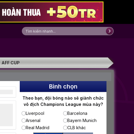
AFF CUP
Bình chọn
Theo bạn, đội bóng nào sẽ giành chức
vô địch Champions League mùa này?
Liverpool
Barcelona
Arsenal
Bayern Munich
Real Madrid
CLB khác