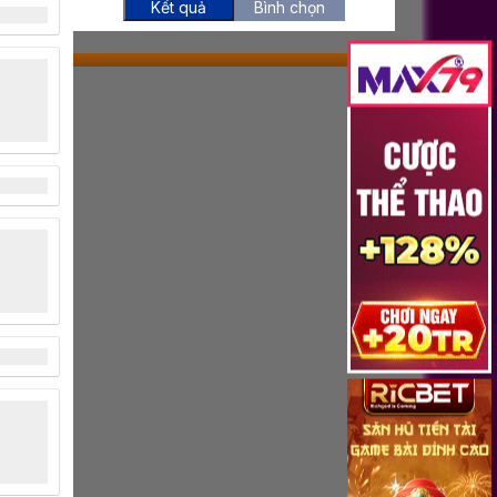
Kết quả
Bình chọn