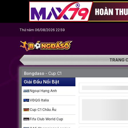
Thứ năm 06/08/2026 22:59
TRANG 
Bongdaso
-
Cup C1
Giải Đấu Nổi Bật
Ngoại Hạng Anh
VĐQG Italia
Cup C1 Châu Âu
Fifa Club World Cup